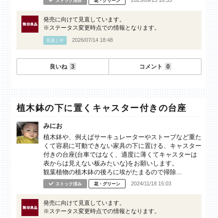
2025/09/13 16:35
ストック済み
花・グリーン
発売に向けて見直しています。
※ステータス変更時点での情報となります。
2026/07/14 18:48
見直し中
良いね
3
コメント
0
植木鉢の下に置くキャスター付きの台座
みにお
植木鉢や、例えばサーキュレーターやストーブなど重た
くて容易に可動できない家具の下に置ける、キャスター
付きの台座(台車ではなく、適度に薄くてキャスターは
表からは見えない板みたいな)をお願いします。
観葉植物の植木鉢の後ろに埃がたまるので掃除...
2024/11/18 15:03
ストック済み
花・グリーン
発売に向けて見直しています。
※ステータス変更時点での情報となります。