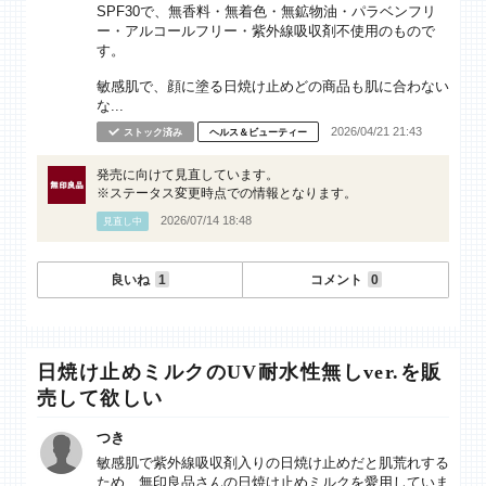
SPF30で、無香料・無着色・無鉱物油・パラベンフリ
ー・アルコールフリー・紫外線吸収剤不使用のもので
す。
敏感肌で、顔に塗る日焼け止めどの商品も肌に合わない
な...
2026/04/21 21:43
ストック済み
ヘルス＆ビューティー
発売に向けて見直しています。
※ステータス変更時点での情報となります。
2026/07/14 18:48
見直し中
良いね
1
コメント
0
日焼け止めミルクのUV耐水性無しver.を販
売して欲しい
つき
敏感肌で紫外線吸収剤入りの日焼け止めだと肌荒れする
ため、無印良品さんの日焼け止めミルクを愛用していま