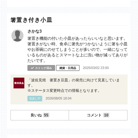
箸置き付き小皿
さかな3
箸置き機能の付いた小皿があったらいいなと思います。
箸置きがない時、食卓に箸先がつかないように箸を小皿
やお茶碗にのせてしまうことが多いので、一緒になって
いるものがあるとスマートな上に洗い物が減ってありが
たいです。
2025/03/02 23:00
ストック済み
雑貨・日用品
「波佐見焼 箸置き豆皿」の発売に向けて見直していま
す。
※ステータス変更時点での情報となります。
2026/08/05 18:04
見直し中
良いね
55
コメント
10