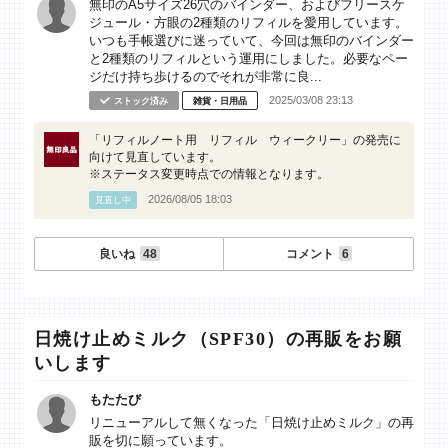
無印のA5サイズ26穴のバインダー、およびフリースケ
ジュール・方眼の2種類のリフィルを愛用しています。
いつも手帳選びに迷っていて、今回は無印のバインダー
と2種類のリフィルという運用にしました。必要なペー
ジだけ持ち歩けるのでそれが非常に良...
2025/03/08 23:13
ストック済み
雑貨・日用品
「リフィルノート用 リフィル ウィークリー」の発売に
向けて見直しています。
※ステータス変更時点での情報となります。
2026/08/05 18:03
見直し中
良いね
48
コメント
6
日焼け止めミルク（SPF30）の再販をお願
いします
もたたび
リニューアルして無くなった「日焼け止めミルク」の再
販を切に願っています。