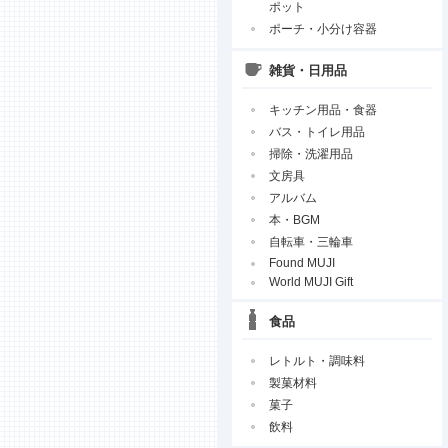
ポット
ポーチ・小分け容器
雑貨・日用品
キッチン用品・食器
バス・トイレ用品
掃除・洗濯用品
文房具
アルバム
本・BGM
自転車・三輪車
Found MUJI
World MUJI Gift
食品
レトルト・調味料
製菓材料
菓子
飲料