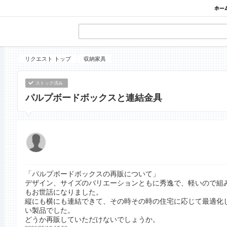
リクエスト トップ
収納家具
ストック済み
パルプボードボックスと連結金具
「パルプボードボックスの再販について」
デザイン、サイズのバリエーションともに秀逸で、軽いので組
もお世話になりました。
縦にも横にも連結できて、その時その時の住宅に応じて最適化
い製品でした。
どうか再販していただけないでしょうか。