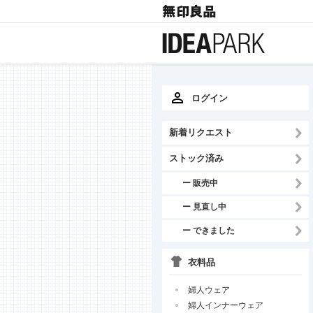
ログイン
新着リクエスト
ストック済み
ー 販売中
ー 見直し中
ー できました
衣料品
婦人ウェア
婦人インナーウェア