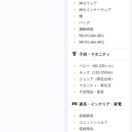
紳士ウェア
紳士インナーウェア
靴
バッグ
服飾雑貨
MUJI Labo 婦人
MUJI Labo 紳士
子供・マタニティ
ベビー（80-100ｃｍ）
キッズ（110-150cm）
ジュニア（限定企画）
マタニティ・新生児
子供用品・家具
家具・インテリア・家電
収納家具
ユニットシェルフ
収納用品