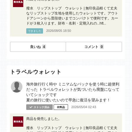
撥水 リップストップ ウォレット | 無印良品軽くて丈夫
なリップストップ生地を使用したウォレットです。アウト
ドアシーンから普段使いまでコンパクトで便利です。カー
ドが３枚入ります。財布・名刺・定期入れの...htt...
2026/08/05 18:50
できました
良いね
4
コメント
0
トラベルウォレット
海外旅行行く時や ミニマムなバックを使う時に超便利
だった トラベルウォレットが気づいたら廃盤になって
いてショックです
夏の旅行に使いたいので早急に復活を望みます！
2026/05/04 02:43
ストック済み
衣料品
商品を発売しました。
撥水 リップストップ ウォレット | 無印良品軽くて丈夫