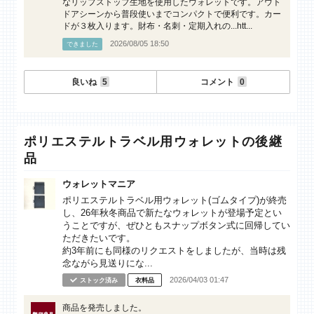
なリップストップ生地を使用したウォレットです。アウト
ドアシーンから普段使いまでコンパクトで便利です。カー
ドが３枚入ります。財布・名刺・定期入れの...htt...
2026/08/05 18:50
できました
良いね
5
コメント
0
ポリエステルトラベル用ウォレットの後継
品
ウォレットマニア
ポリエステルトラベル用ウォレット(ゴムタイプ)が終売
し、26年秋冬商品で新たなウォレットが登場予定とい
うことですが、ぜひともスナップボタン式に回帰してい
ただきたいです。
約3年前にも同様のリクエストをしましたが、当時は残
念ながら見送りにな...
2026/04/03 01:47
ストック済み
衣料品
商品を発売しました。