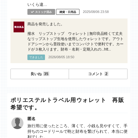
いくら違...
2025/08/06 23:58
ストック済み
雑貨・日用品
商品を発売しました。
撥水 リップストップ ウォレット | 無印良品軽くて丈夫
なリップストップ生地を使用したウォレットです。アウト
ドアシーンから普段使いまでコンパクトで便利です。カー
ドが３枚入ります。財布・名刺・定期入れの...htt...
2026/08/05 18:50
できました
良いね
35
コメント
2
ポリエステルトラベル用ウォレット 再販
希望です。
匿名
旅行用に使ったところ、薄くて、小銭も見やすくて、手
持ちのコードリールで鞄と財布を繋げられて、本当に便
利でした。