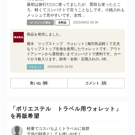
最初は旅行だけに使ってましたが、普段も使ったとこ
ろ、軽くてコンパクトで言うことなしです。小銭入れも
メッシュで見やすいです。女性...
2025/08/02 08:39
ストック済み
衣料品
商品を発売しました。
撥水 リップストップ ウォレット | 無印良品軽くて丈夫
なリップストップ生地を使用したウォレットです。アウト
ドアシーンから普段使いまでコンパクトで便利です。カー
ドが３枚入ります。財布・名刺・定期入れの...htt...
2026/08/05 18:50
できました
良いね
99
コメント
15
「ポリエステル トラベル用ウォレット」
を再販希望
軽量でコスパもよくトラベルに抜群
子供の財布としても使いやすく