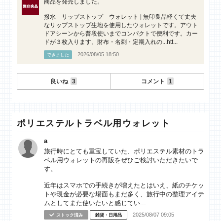
商品を発売しました。
撥水 リップストップ ウォレット | 無印良品軽くて丈夫
なリップストップ生地を使用したウォレットです。アウト
ドアシーンから普段使いまでコンパクトで便利です。カー
ドが３枚入ります。財布・名刺・定期入れの...htt...
2026/08/05 18:50
できました
良いね
3
コメント
1
ポリエステルトラベル用ウォレット
a
旅行時にとても重宝していた、ポリエステル素材のトラ
ベル用ウォレットの再販をぜひご検討いただきたいで
す。
近年はスマホでの手続きが増えたとはいえ、紙のチケッ
トや現金が必要な場面もまだ多く、旅行中の整理アイテ
ムとしてまた使いたいと感じてい...
2025/08/07 09:05
ストック済み
雑貨・日用品