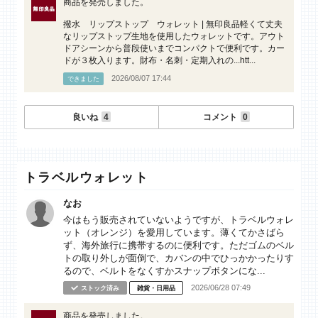
商品を発売しました。
撥水 リップストップ ウォレット | 無印良品軽くて丈夫
なリップストップ生地を使用したウォレットです。アウト
ドアシーンから普段使いまでコンパクトで便利です。カー
ドが３枚入ります。財布・名刺・定期入れの...htt...
2026/08/07 17:44
できました
良いね
4
コメント
0
トラベルウォレット
なお
今はもう販売されていないようですが、トラベルウォレ
ット（オレンジ）を愛用しています。薄くてかさばら
ず、海外旅行に携帯するのに便利です。ただゴムのベル
トの取り外しが面倒で、カバンの中でひっかかったりす
るので、ベルトをなくすかスナップボタンにな...
2026/06/28 07:49
ストック済み
雑貨・日用品
商品を発売しました。