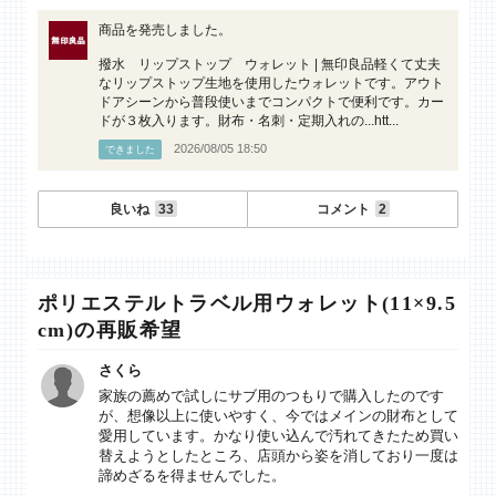
商品を発売しました。
撥水 リップストップ ウォレット | 無印良品軽くて丈夫
なリップストップ生地を使用したウォレットです。アウト
ドアシーンから普段使いまでコンパクトで便利です。カー
ドが３枚入ります。財布・名刺・定期入れの...htt...
2026/08/05 18:50
できました
良いね
33
コメント
2
ポリエステルトラベル用ウォレット(11×9.5
cm)の再販希望
さくら
家族の薦めで試しにサブ用のつもりで購入したのです
が、想像以上に使いやすく、今ではメインの財布として
愛用しています。かなり使い込んで汚れてきたため買い
替えようとしたところ、店頭から姿を消しており一度は
諦めざるを得ませんでした。