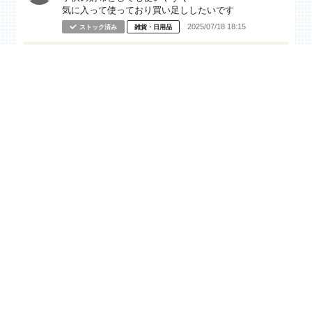
気に入って使っており買い足ししたいです
2025/07/18 18:15
ストック済み
雑貨・日用品
商品を発売しました。
撥水 リップストップ ウォレット | 無印良品軽くて丈夫
なリップストップ生地を使用したウォレットです。アウト
ドアシーンから普段使いまでコンパクトで便利です。カー
ドが３枚入ります。財布・名刺・定期入れの...htt...
2026/08/05 18:50
できました
良いね
52
コメント
1
トラベルウォレットの再販希望
なぎさ
海外旅行用のお財布として購入したいです。
販売終了していると知っていましたがどうしても欲しい
と思いフリマアプリで探したところ、購入希望者が多い
ためか高額で売られています。