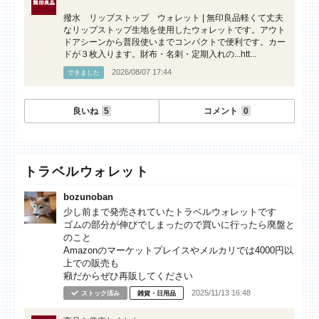
撥水 リップストップ ウォレット | 無印良品軽くて丈夫
なリップストップ生地を使用したウォレットです。アウト
ドアシーンから普段使いまでコンパクトで便利です。カー
ドが３枚入ります。財布・名刺・定期入れの...htt...
2026/08/07 17:44
できました
良いね
5
コメント
0
トラベルウォレット
bozunoban
少し前まで発売されていたトラベルウォレットです
ゴムの部分が伸びでしまったので買いに行ったら廃盤と
のこと
Amazonのマーケットプレイスやメルカリでは4000円以
上での販売も
癪だからぜひ再販してください
2025/11/13 16:48
ストック済み
雑貨・日用品