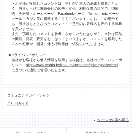
・お客様が投稿したコメントは、当社がご本人の承諾を得ることな
く、当社ならびに関連会社の広告・宣伝、利用促進の目的で、印刷
物・会報誌・ホームページ、Facebookページ、Twitter、mixiページ、
メールマガジン等に掲載することもございます。なお、この場合で
も、当社はもととなったコメント・ご意見のお客様名を表示する義務
を負いません。
また、頂戴したコメントを参考にさせていただきながら、当社は商品
の開発、発表、販売をおこなってまいりますが、コメントを頂戴した
方への報酬や、開発に伴う権利等は一切発生いたしません。
■プライバシーポリシー
当社がお客様から個人情報を取得する場合は、当社のプライバシーポ
リシー（
https://www.ryohin-keikaku.jp/corporate/privacypolicy.html
）
に基づいて適切に管理いたします。
コミュニティガイドライン
ご利用ガイド
ページの先頭へ戻る