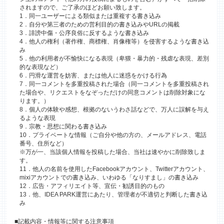
されますので、ご了承のほどお願い致します。
1．同一ユーザーによる類似または重複する書き込み
2．自分や第三者のための営利目的の書き込みやURLの掲載
3．誹謗中傷・公序良俗に反するような書き込み
4．他人の権利（著作権、商標権、肖像権等）を侵害するような書き込
み
5．他の利用者が不愉快になる表現（卑猥・暴力的・残虐な表現、差別
的な表現など）
6．円滑な運営を妨害、または他人に迷惑をかける行為
7．同一コメントを多重投稿された場合（同一コメントを多重投稿され
た場合や、リクエストをなぞっただけの同意コメントは削除対象にな
ります。）
8．個人の体験や感想、根拠のないうわさ話などで、万人に誤解を与え
るような表現
9．宗教・思想に関わる書き込み
10．プライベートな情報（ご自分や他の方の、メールアドレス、電話
番号、住所など）
※万が一、当該個人情報を投稿した場合、当社は速やかに削除致しま
す。
11．他人の名前を使用したFacebookアカウント、Twitterアカウント、
mixiアカウントでの書き込み、いわゆる「なりすまし」の書き込み
12．広告・アフィリエイト等、宣伝・勧誘目的のもの
13．他、IDEA PARK運営にあたり、管理者が不適切と判断した書き込
み
■記載内容・情報等に関する注意事項