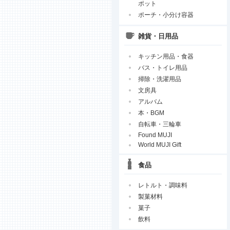
ポット
ポーチ・小分け容器
雑貨・日用品
キッチン用品・食器
バス・トイレ用品
掃除・洗濯用品
文房具
アルバム
本・BGM
自転車・三輪車
Found MUJI
World MUJI Gift
食品
レトルト・調味料
製菓材料
菓子
飲料