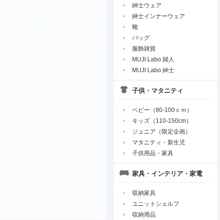
紳士ウェア
紳士インナーウェア
靴
バッグ
服飾雑貨
MUJI Labo 婦人
MUJI Labo 紳士
子供・マタニティ
ベビー（80-100ｃｍ）
キッズ（110-150cm）
ジュニア（限定企画）
マタニティ・新生児
子供用品・家具
家具・インテリア・家電
収納家具
ユニットシェルフ
収納用品