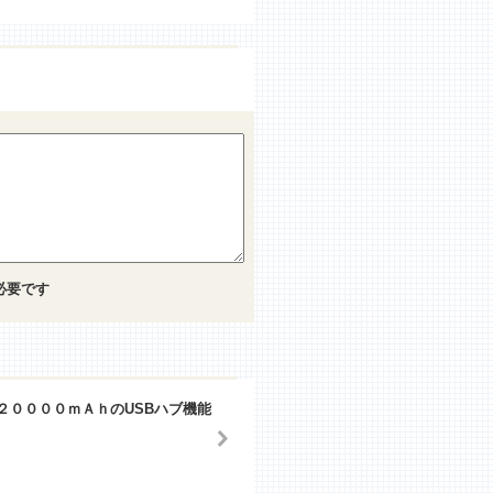
必要です
２００００ｍＡｈのUSBハブ機能