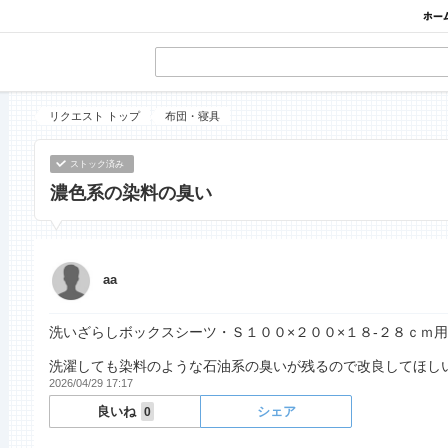
リクエスト トップ
布団・寝具
ストック済み
濃色系の染料の臭い
aa
洗いざらしボックスシーツ・Ｓ１００×２００×１８‐２８ｃｍ
洗濯しても染料のような石油系の臭いが残るので改良してほし
2026/04/29 17:17
良いね
シェア
0