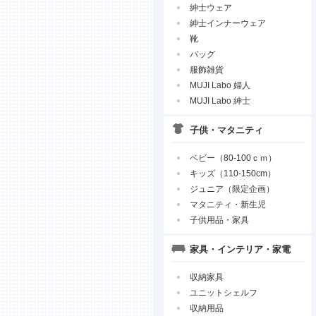
紳士ウェア
紳士インナーウェア
靴
バッグ
服飾雑貨
MUJI Labo 婦人
MUJI Labo 紳士
子供・マタニティ
ベビー（80-100ｃｍ）
キッズ（110-150cm）
ジュニア（限定企画）
マタニティ・新生児
子供用品・家具
家具・インテリア・家電
収納家具
ユニットシェルフ
収納用品