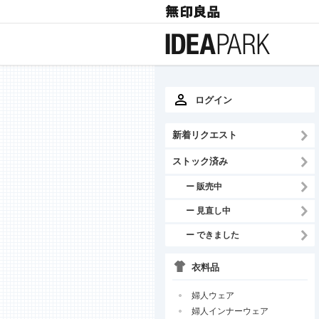
ログイン
新着リクエスト
ストック済み
ー 販売中
ー 見直し中
ー できました
衣料品
婦人ウェア
婦人インナーウェア