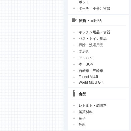
ポット
ポーチ・小分け容器
雑貨・日用品
キッチン用品・食器
バス・トイレ用品
掃除・洗濯用品
文房具
アルバム
本・BGM
自転車・三輪車
Found MUJI
World MUJI Gift
食品
レトルト・調味料
製菓材料
菓子
飲料