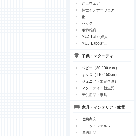
紳士ウェア
紳士インナーウェア
靴
バッグ
服飾雑貨
MUJI Labo 婦人
MUJI Labo 紳士
子供・マタニティ
ベビー（80-100ｃｍ）
キッズ（110-150cm）
ジュニア（限定企画）
マタニティ・新生児
子供用品・家具
家具・インテリア・家電
収納家具
ユニットシェルフ
収納用品