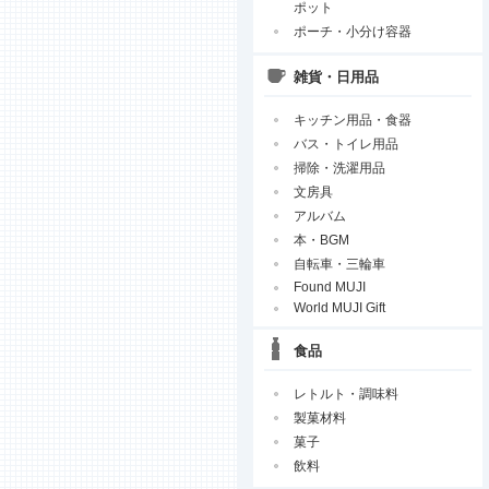
ポット
ポーチ・小分け容器
雑貨・日用品
キッチン用品・食器
バス・トイレ用品
掃除・洗濯用品
文房具
アルバム
本・BGM
自転車・三輪車
Found MUJI
World MUJI Gift
食品
レトルト・調味料
製菓材料
菓子
飲料