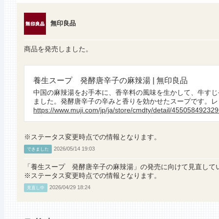
無印良品
商品を発売しました。
養生スープ 発酵唐辛子の麻辣湯 | 無印良品
中国の麻辣湯をお手本に、香辛料の風味を生かして、牛すじ
ました。発酵唐辛子の辛みと香りを効かせたスープです。レト
https://www.muji.com/jp/ja/store/cmdty/detail/45505849232
※ステータス変更時点での情報となります。
2026/05/14 19:03
できました
「養生スープ 発酵唐辛子の麻辣湯」の発売に向けて見直して
※ステータス変更時点での情報となります。
2026/04/29 18:24
見直し中