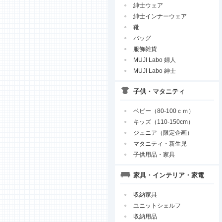
紳士ウェア
紳士インナーウェア
靴
バッグ
服飾雑貨
MUJI Labo 婦人
MUJI Labo 紳士
子供・マタニティ
ベビー（80-100ｃｍ）
キッズ（110-150cm）
ジュニア（限定企画）
マタニティ・新生児
子供用品・家具
家具・インテリア・家電
収納家具
ユニットシェルフ
収納用品