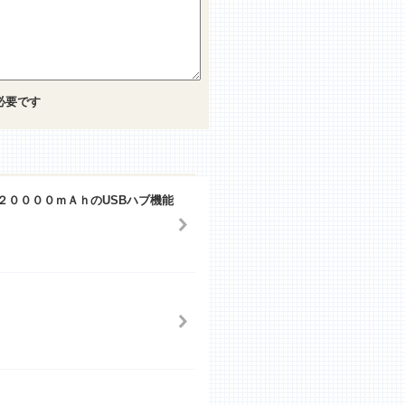
必要です
２００００ｍＡｈのUSBハブ機能