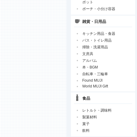
ポット
ポーチ・小分け容器
雑貨・日用品
キッチン用品・食器
バス・トイレ用品
掃除・洗濯用品
文房具
アルバム
本・BGM
自転車・三輪車
Found MUJI
World MUJI Gift
食品
レトルト・調味料
製菓材料
菓子
飲料