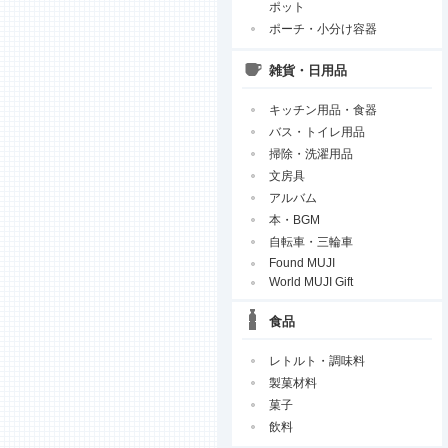
ポット
ポーチ・小分け容器
雑貨・日用品
キッチン用品・食器
バス・トイレ用品
掃除・洗濯用品
文房具
アルバム
本・BGM
自転車・三輪車
Found MUJI
World MUJI Gift
食品
レトルト・調味料
製菓材料
菓子
飲料