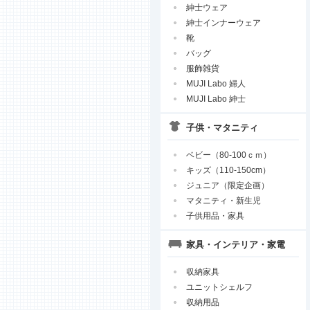
紳士ウェア
紳士インナーウェア
靴
バッグ
服飾雑貨
MUJI Labo 婦人
MUJI Labo 紳士
子供・マタニティ
ベビー（80-100ｃｍ）
キッズ（110-150cm）
ジュニア（限定企画）
マタニティ・新生児
子供用品・家具
家具・インテリア・家電
収納家具
ユニットシェルフ
収納用品