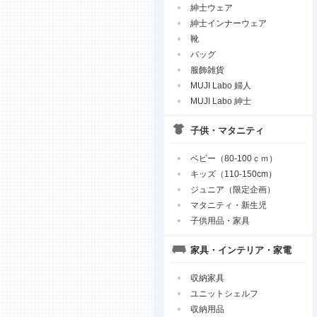
紳士ウェア
紳士インナーウェア
靴
バッグ
服飾雑貨
MUJI Labo 婦人
MUJI Labo 紳士
子供・マタニティ
ベビー（80-100ｃｍ）
キッズ（110-150cm）
ジュニア（限定企画）
マタニティ・新生児
子供用品・家具
家具・インテリア・家電
収納家具
ユニットシェルフ
収納用品