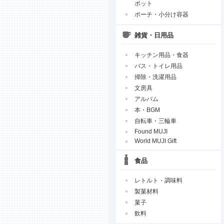
ポット
ポーチ・小分け容器
雑貨・日用品
キッチン用品・食器
バス・トイレ用品
掃除・洗濯用品
文房具
アルバム
本・BGM
自転車・三輪車
Found MUJI
World MUJI Gift
食品
レトルト・調味料
製菓材料
菓子
飲料