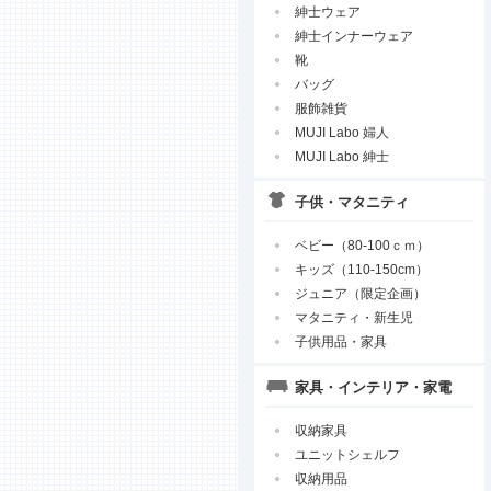
紳士ウェア
紳士インナーウェア
靴
バッグ
服飾雑貨
MUJI Labo 婦人
MUJI Labo 紳士
子供・マタニティ
ベビー（80-100ｃｍ）
キッズ（110-150cm）
ジュニア（限定企画）
マタニティ・新生児
子供用品・家具
家具・インテリア・家電
収納家具
ユニットシェルフ
収納用品