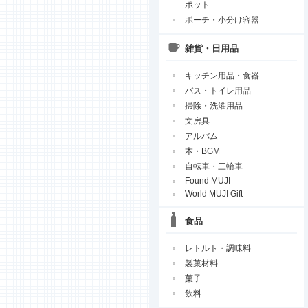
ポット
ポーチ・小分け容器
雑貨・日用品
キッチン用品・食器
バス・トイレ用品
掃除・洗濯用品
文房具
アルバム
本・BGM
自転車・三輪車
Found MUJI
World MUJI Gift
食品
レトルト・調味料
製菓材料
菓子
飲料