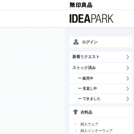
ログイン
新着リクエスト
ストック済み
ー 販売中
ー 見直し中
ー できました
衣料品
婦人ウェア
婦人インナーウェア