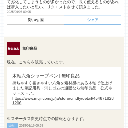
て劣化してしまうものが多かったので、長く使えるものがあれ
ば購入したいと思い、リクエストさせて頂きました。
2025/09/07 00:05
良いね
シェア
6
無印良品
現在、こちらを販売しています。
木軸六角シャープペン | 無印良品
持ちやすく書きやすい六角を素材感のある木軸で仕上げ
ました筆記用具・消しゴムの通販なら無印良品 公式ネ
ットストア。
https://www.muji.com/jp/ja/store/cmdty/detail/454871828
1206
※ステータス変更時点での情報となります。
2025/09/16 09:39
販売中