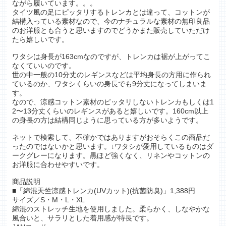
ながら履いています。。。
タイツ風の足にピッタリするトレンカとは違って、コットンが
結構入っている素材なので、今のナチュラルな素材の無印良品
のお洋服とも合うと思いますのでどうかまた販売していただけ
たら嬉しいです。
ワタシは身長が163cmなのですが、トレンカは裾が上がってこ
なくていいのです。
世の中一般の10分丈のレギンスなどは平均身長の方用に作られ
ているのか、ワタシくらいの身長でも9分丈になってしまいま
す。
なので、涼感コットン素材のピッタリしないトレンカもしくは1
2〜13分丈くらいのレギンスがあると嬉しいです。160cm以上
の身長の方は結構同じように思っている方が多いようです。
ネットで検索して、不確かではありますがおそらくこの商品だ
ったのではないかと思います。↓ワタシが愛用しているものはダ
ークグレーになります。黒ほど強くなく、リネンやコットンの
お洋服に合わせやすいです。
商品説明
■「綿混天竺涼感トレンカ(UVカット)(抗菌防臭)」1,388円
サイズ／S・M・L・XL
綿混のストレッチ生地を使用しました。柔らかく、しなやかな
風合いと、サラリとした着用感が特長です。