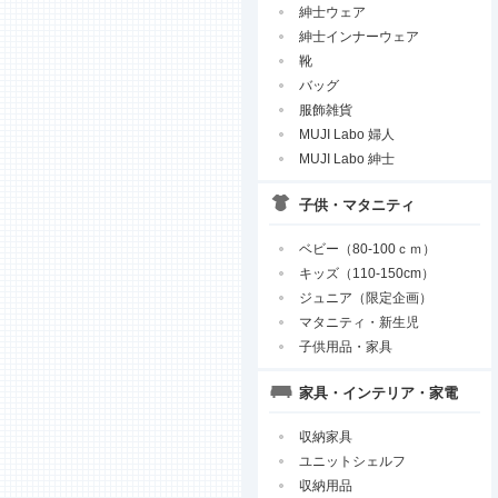
紳士ウェア
紳士インナーウェア
靴
バッグ
服飾雑貨
MUJI Labo 婦人
MUJI Labo 紳士
子供・マタニティ
ベビー（80-100ｃｍ）
キッズ（110-150cm）
ジュニア（限定企画）
マタニティ・新生児
子供用品・家具
家具・インテリア・家電
収納家具
ユニットシェルフ
収納用品