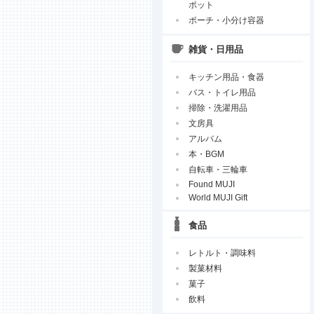
ポット
ポーチ・小分け容器
雑貨・日用品
キッチン用品・食器
バス・トイレ用品
掃除・洗濯用品
文房具
アルバム
本・BGM
自転車・三輪車
Found MUJI
World MUJI Gift
食品
レトルト・調味料
製菓材料
菓子
飲料