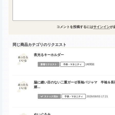
コメントを投稿するには
サインイン
が
同じ商品カテゴリのリクエスト
夜光るキーホルダー
1時間前
新着リクエスト
子供・マタニティ
脇に縫い目のない二重ガーゼ長袖パジャマ 半袖＆長
嬉...
2026/08/03 17:21
ストック済み
子供・マタニティ
ぬいぐるみ