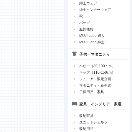
紳士ウェア
紳士インナーウェア
靴
バッグ
服飾雑貨
MUJI Labo 婦人
MUJI Labo 紳士
子供・マタニティ
ベビー（80-100ｃｍ）
キッズ（110-150cm）
ジュニア（限定企画）
マタニティ・新生児
子供用品・家具
家具・インテリア・家電
収納家具
ユニットシェルフ
収納用品