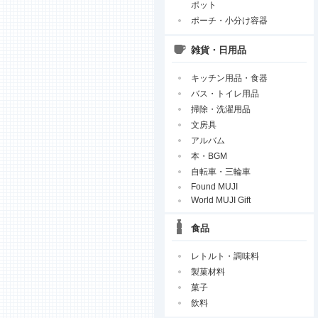
ポット
ポーチ・小分け容器
雑貨・日用品
キッチン用品・食器
バス・トイレ用品
掃除・洗濯用品
文房具
アルバム
本・BGM
自転車・三輪車
Found MUJI
World MUJI Gift
食品
レトルト・調味料
製菓材料
菓子
飲料