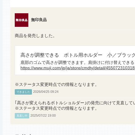
無印良品
商品を発売しました。
高さが調整できる ボトル用ホルダー 小／ブラック 
底部のゴムで高さが調整できます。肩掛けに付け替えできる
https://www.muji.com/jp/ja/store/cmdty/detail/45507231031
※ステータス変更時点での情報となります。
2026/04/25 09:24
できました
｢高さが変えられるボトルショルダー｣の発売に向けて見直して
※ステータス変更時点での情報となります。
2025/07/22 19:00
見直し中