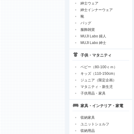
紳士ウェア
紳士インナーウェア
靴
バッグ
服飾雑貨
MUJI Labo 婦人
MUJI Labo 紳士
子供・マタニティ
ベビー（80-100ｃｍ）
キッズ（110-150cm）
ジュニア（限定企画）
マタニティ・新生児
子供用品・家具
家具・インテリア・家電
収納家具
ユニットシェルフ
収納用品