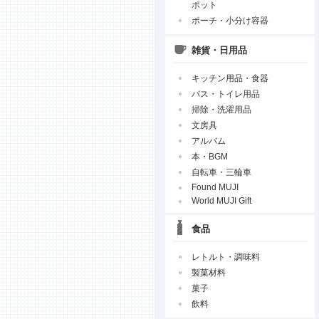
ポット
ポーチ・小分け容器
雑貨・日用品
キッチン用品・食器
バス・トイレ用品
掃除・洗濯用品
文房具
アルバム
本・BGM
自転車・三輪車
Found MUJI
World MUJI Gift
食品
レトルト・調味料
製菓材料
菓子
飲料