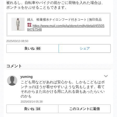
被れるし、自転車やバイクの前かごに荷物を入れた場合は、
ポンチョをかぶせることもできます。
婦人 軽量撥水ナイロンフード付きコート | 無印良品
https://www.muji.com/jp/ja/store/cmdty/detail/45505
84767548
2025/03/13 08:50
良いね
シェア
60
コメント
yuming
こども用などがあれば安心かも。しかもこどもはポ
ンチョのほうが着せやすいような気もします。着て
それからまた出かける用に入れる袋もあったらいい
のかも
2025/03/14 05:38
良いね
このコメントに返信
14