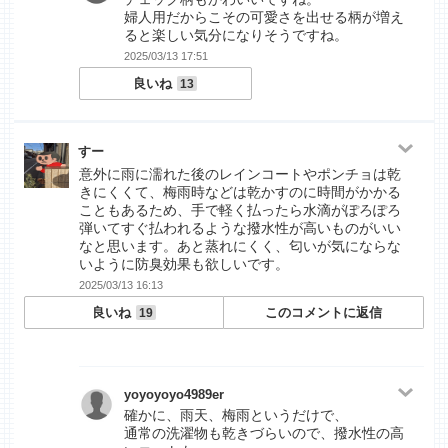
婦人用だからこその可愛さを出せる柄が増え
ると楽しい気分になりそうですね。
2025/03/13 17:51
良いね
13
すー
意外に雨に濡れた後のレインコートやポンチョは乾
きにくくて、梅雨時などは乾かすのに時間がかかる
こともあるため、手で軽く払ったら水滴がぽろぽろ
弾いてすぐ払われるような撥水性が高いものがいい
なと思います。あと蒸れにくく、匂いが気にならな
いように防臭効果も欲しいです。
2025/03/13 16:13
良いね
このコメントに返信
19
yoyoyoyo4989er
確かに、雨天、梅雨というだけで、
通常の洗濯物も乾きづらいので、撥水性の高