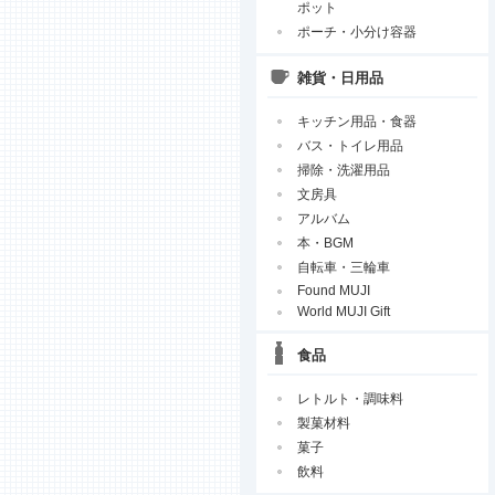
ポット
ポーチ・小分け容器
雑貨・日用品
キッチン用品・食器
バス・トイレ用品
掃除・洗濯用品
文房具
アルバム
本・BGM
自転車・三輪車
Found MUJI
World MUJI Gift
食品
レトルト・調味料
製菓材料
菓子
飲料