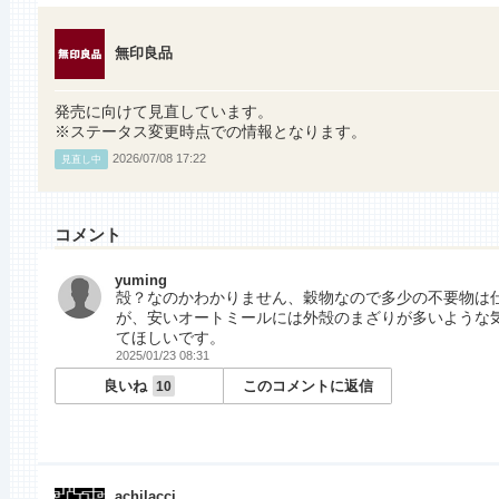
無印良品
発売に向けて見直しています。
※ステータス変更時点での情報となります。
2026/07/08 17:22
見直し中
コメント
yuming
殻？なのかわかりません、穀物なので多少の不要物は
が、安いオートミールには外殻のまざりが多いような
てほしいです。
2025/01/23 08:31
良いね
このコメントに返信
10
achilacci