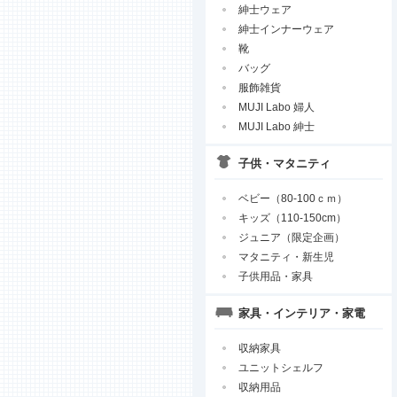
紳士ウェア
紳士インナーウェア
靴
バッグ
服飾雑貨
MUJI Labo 婦人
MUJI Labo 紳士
子供・マタニティ
ベビー（80-100ｃｍ）
キッズ（110-150cm）
ジュニア（限定企画）
マタニティ・新生児
子供用品・家具
家具・インテリア・家電
収納家具
ユニットシェルフ
収納用品