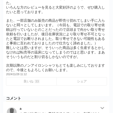
た。
いろんな方のレビューを見ると大変好評のようで、ぜひ購入し
たいと思っております。
また、一部店舗のみ販売の商品が即売り切れてしまい手に入ら
ないと悶々としてしまいます。（今回も、電話での取り寄せ依
頼は行っていないとのことだったので店頭まで向かい取り寄せ
依頼を行いましたが、後日在庫状況により取り寄せ不可となっ
たと電話でお断りされました。取り寄せできない可能性もある
と事前に言われておりましたので仕方なく諦めました。）
難しいとは思いますが、そういった商品は多く生産するとかし
なければ転売等の温床になってしまうのではと思います。まあ
そういうものだと割り切るしかないのですが。
次期以降のノンアイロンシャツもとても楽しみにしております
ので、今後ともよろしくお願いします。
2024/11/28 11:12
良いね
シェア
33
コメント
a