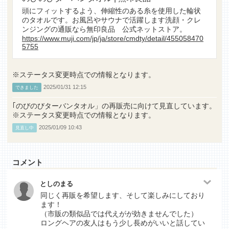
頭にフィットするよう、伸縮性のある糸を使用した輪状
のタオルです。お風呂やサウナで活躍します洗顔・クレ
ンジングの通販なら無印良品 公式ネットストア。
https://www.muji.com/jp/ja/store/cmdty/detail/455058470
5755
※ステータス変更時点での情報となります。
2025/01/31 12:15
できました
｢のびのびターバンタオル」の再販売に向けて見直しています。
※ステータス変更時点での情報となります。
2025/01/09 10:43
見直し中
コメント
としのまる
同じく再販を希望します、そして楽しみにしており
ます！
（市販の類似品では代えがが効きませんでした）
ロングヘアの友人はもう少し長めがいいと話してい