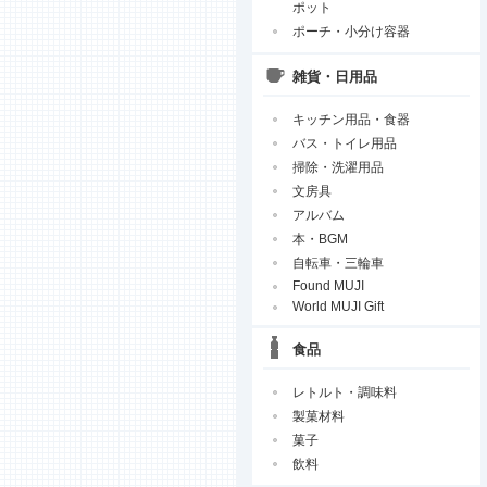
ポット
ポーチ・小分け容器
雑貨・日用品
キッチン用品・食器
バス・トイレ用品
掃除・洗濯用品
文房具
アルバム
本・BGM
自転車・三輪車
Found MUJI
World MUJI Gift
食品
レトルト・調味料
製菓材料
菓子
飲料