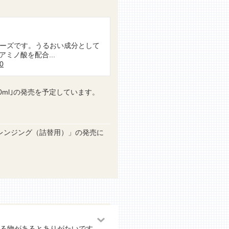
リーズです。うるおい成分として
ミノ酸を配合...
50
0ml｣の発売を予定しています。
レンジング（詰替用）」の発売に
える物があるとありがたいです。