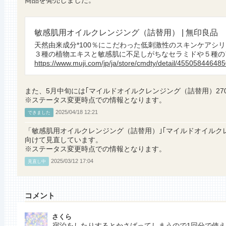
商品を発売しました。
敏感肌用オイルクレンジング（詰替用） | 無印良品
天然由来成分*100％にこだわった低刺激性のスキンケアシ
３種の植物エキスと敏感肌に不足しがちなセラミドや５種のア
https://www.muji.com/jp/ja/store/cmdty/detail/45505844648
また、5月中旬には｢マイルドオイルクレンジング（詰替用）27
※ステータス変更時点での情報となります。
2025/04/18 12:21
できました
「敏感肌用オイルクレンジング（詰替用）｣｢マイルドオイルク
向けて見直しています。
※ステータス変更時点での情報となります。
2025/03/12 17:04
見直し中
コメント
さくら
宿泊をしたりするとかさばってしまうので1回分で使