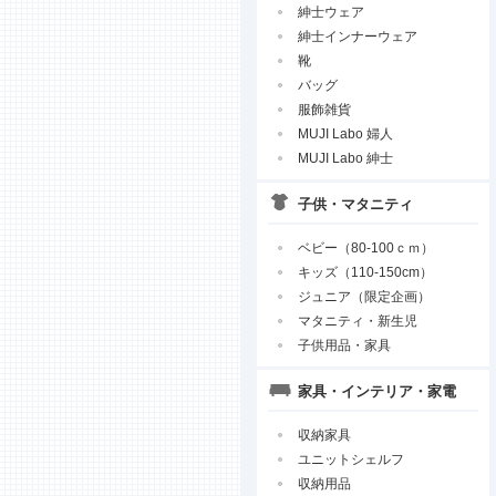
紳士ウェア
紳士インナーウェア
靴
バッグ
服飾雑貨
MUJI Labo 婦人
MUJI Labo 紳士
子供・マタニティ
ベビー（80-100ｃｍ）
キッズ（110-150cm）
ジュニア（限定企画）
マタニティ・新生児
子供用品・家具
家具・インテリア・家電
収納家具
ユニットシェルフ
収納用品