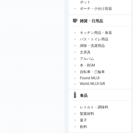
ポット
ポーチ・小分け容器
雑貨・日用品
キッチン用品・食器
バス・トイレ用品
掃除・洗濯用品
文房具
アルバム
本・BGM
自転車・三輪車
Found MUJI
World MUJI Gift
食品
レトルト・調味料
製菓材料
菓子
飲料