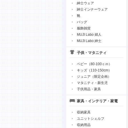
紳士ウェア
紳士インナーウェア
靴
バッグ
服飾雑貨
MUJI Labo 婦人
MUJI Labo 紳士
子供・マタニティ
ベビー（80-100ｃｍ）
キッズ（110-150cm）
ジュニア（限定企画）
マタニティ・新生児
子供用品・家具
家具・インテリア・家電
収納家具
ユニットシェルフ
収納用品