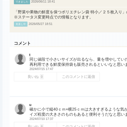
2026/06/11 18:41
できました
「野菜や果物の鮮度を保つポリエチレン袋 特小／２５枚入り
※ステータス変更時点での情報となります。
2026/05/27 18:51
見直し中
コメント
t
同じ値段で小さいサイズが出るなら、量を増やしてい
再利用できる鮮度保持袋も販売されるといいなと思い
2024/07/15 17:47
良いね
このコメントに返信
0
u
確かに小で縦40ｃｍ×横25ｃｍは大きすぎるような
イズ程度の大きさのものもあると便利そうだなと思い
2024/07/10 17:37
良いね
このコメントに返信
8