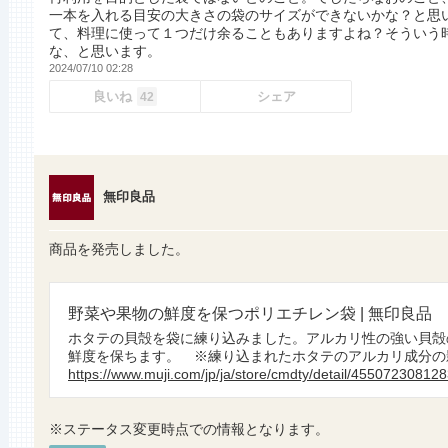
一本を入れる目安の大きさの袋のサイズができないかな？と思
て、料理に使って１つだけ余ることもありますよね？そういう
な、と思います。
2024/07/10 02:28
良いね
シェア
42
無印良品
商品を発売しました。
野菜や果物の鮮度を保つポリエチレン袋 | 無印良品
ホタテの貝殻を袋に練り込みました。アルカリ性の強い貝殻
鮮度を保ちます。 ※練り込まれたホタテのアルカリ成分の影
https://www.muji.com/jp/ja/store/cmdty/detail/45507230812
※ステータス変更時点での情報となります。