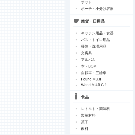
ポット
ポーチ・小分け容器
雑貨・日用品
キッチン用品・食器
バス・トイレ用品
掃除・洗濯用品
文房具
アルバム
本・BGM
自転車・三輪車
Found MUJI
World MUJI Gift
食品
レトルト・調味料
製菓材料
菓子
飲料