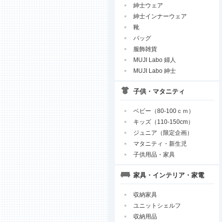
紳士ウェア
紳士インナーウェア
靴
バッグ
服飾雑貨
MUJI Labo 婦人
MUJI Labo 紳士
子供・マタニティ
ベビー（80-100ｃｍ）
キッズ（110-150cm）
ジュニア（限定企画）
マタニティ・新生児
子供用品・家具
家具・インテリア・家電
収納家具
ユニットシェルフ
収納用品