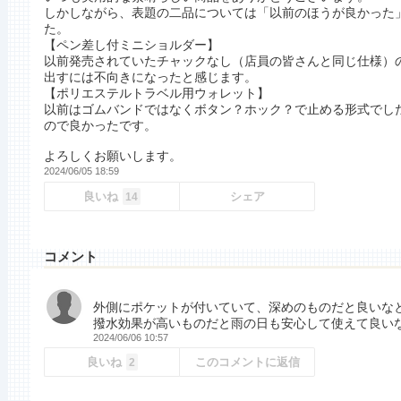
しかしながら、表題の二品については「以前のほうが良かった
た。
【ペン差し付ミニショルダー】
以前発売されていたチャックなし（店員の皆さんと同じ仕様）
出すには不向きになったと感じます。
【ポリエステルトラベル用ウォレット】
以前はゴムバンドではなくボタン？ホック？で止める形式でし
ので良かったです。
よろしくお願いします。
2024/06/05 18:59
良いね
シェア
14
コメント
外側にポケットが付いていて、深めのものだと良いな
撥水効果が高いものだと雨の日も安心して使えて良い
2024/06/06 10:57
良いね
このコメントに返信
2