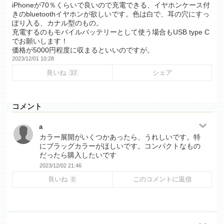
iPhoneが70％くらいで良いので充電できる、イヤホンケース付
きのbluetoothイヤホンが欲しいです。色は白で、耳の穴にすっ
ぽり入る、カナル型のもの。
充電するのもモバイルバッテリーとして使う場合もUSB type C
でお願いします！
価格が5000円程度に収まるといいのですが。
2023/12/01 10:28
良いね
シェア
37
コメント
a
カラー展開がいくつかあったら、うれしいです。特
にブラッグカラーがほしいです。コンパクトなもの
だったら購入したいです
2023/12/02 21:46
良いね
このコメントに返信
0