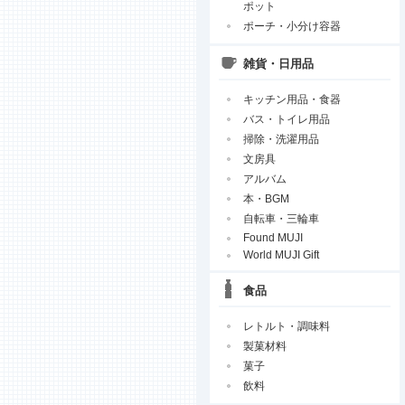
ポット
ポーチ・小分け容器
雑貨・日用品
キッチン用品・食器
バス・トイレ用品
掃除・洗濯用品
文房具
アルバム
本・BGM
自転車・三輪車
Found MUJI
World MUJI Gift
食品
レトルト・調味料
製菓材料
菓子
飲料