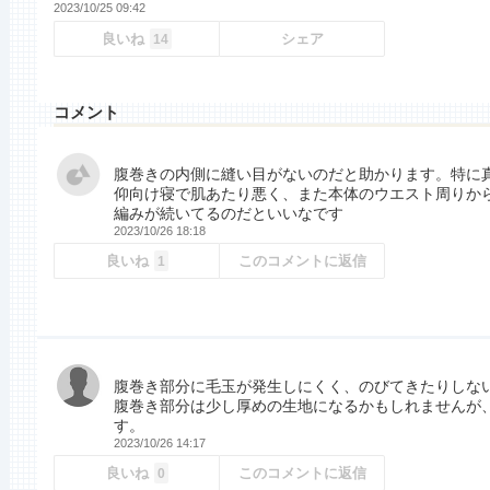
2023/10/25 09:42
良いね
シェア
14
コメント
腹巻きの内側に縫い目がないのだと助かります。特に
仰向け寝で肌あたり悪く、また本体のウエスト周りか
編みが続いてるのだといいなです
2023/10/26 18:18
良いね
このコメントに返信
1
腹巻き部分に毛玉が発生しにくく、のびてきたりしな
腹巻き部分は少し厚めの生地になるかもしれませんが
す。
2023/10/26 14:17
良いね
このコメントに返信
0