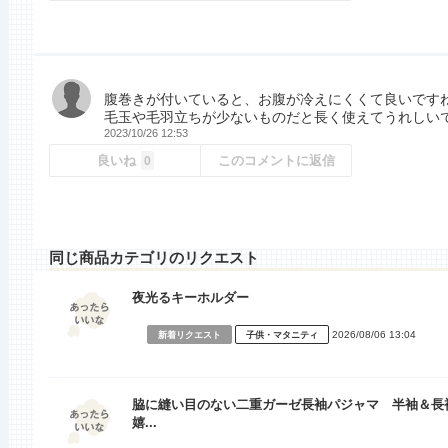
腹巻きが付いていると、お腹が冷えにくくて良いです
毛玉や毛羽立ちが少ないものだと長く使えてうれしい
2023/10/26 12:53
良いね
このコメントに返信
0
同じ商品カテゴリのリクエスト
夜光るキーホルダー
2026/08/06 13:04
新着リクエスト
子供・マタニティ
脇に縫い目のない二重ガーゼ長袖パジャマ 半袖＆長
嬉...