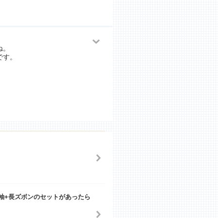
ね。
です。
袖+長ズボンのセットがあったら