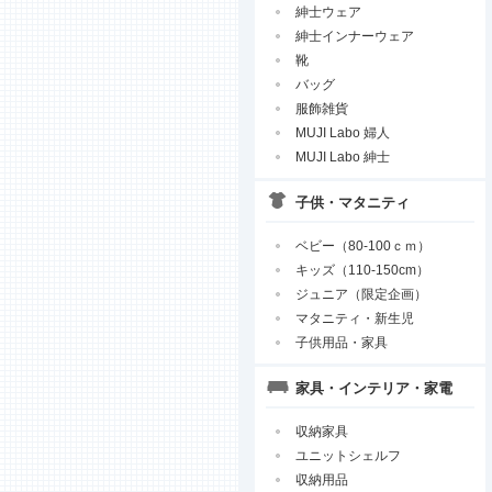
紳士ウェア
紳士インナーウェア
靴
バッグ
服飾雑貨
MUJI Labo 婦人
MUJI Labo 紳士
子供・マタニティ
ベビー（80-100ｃｍ）
キッズ（110-150cm）
ジュニア（限定企画）
マタニティ・新生児
子供用品・家具
家具・インテリア・家電
収納家具
ユニットシェルフ
収納用品