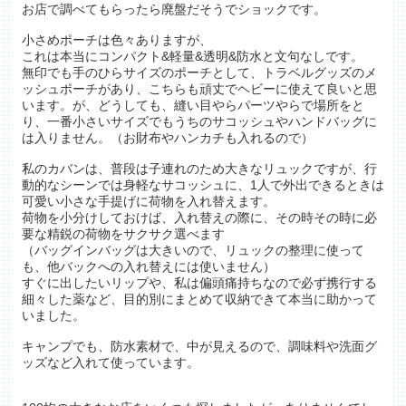
お店で調べてもらったら廃盤だそうでショックです。
小さめポーチは色々ありますが、
これは本当にコンパクト&軽量&透明&防水と文句なしです。
無印でも手のひらサイズのポーチとして、トラベルグッズのメ
ッシュポーチがあり、こちらも頑丈でヘビーに使えて良いと思
います。が、どうしても、縫い目やらパーツやらで場所をと
り、一番小さいサイズでもうちのサコッシュやハンドバッグに
は入りません。（お財布やハンカチも入れるので）
私のカバンは、普段は子連れのため大きなリュックですが、行
動的なシーンでは身軽なサコッシュに、1人で外出できるときは
可愛い小さな手提げに荷物を入れ替えます。
荷物を小分けしておけば、入れ替えの際に、その時その時に必
要な精鋭の荷物をサクサク選べます
（バッグインバッグは大きいので、リュックの整理に使って
も、他バックへの入れ替えには使いません）
すぐに出したいリップや、私は偏頭痛持ちなので必ず携行する
細々した薬など、目的別にまとめて収納できて本当に助かって
いました。
キャンプでも、防水素材で、中が見えるので、調味料や洗面グ
ッズなど入れて使っています。