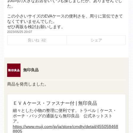
100均の大きなお店をいくつも探しましたが、ありませんでし
た。
この小さいサイズのEVAケースの便利さを、周りに宣伝できて
なくてすいませんでした。
ぜひ再販を検討お願いします。
2023/05/25 20:07
良いね
シェア
42
無印良品
商品を発売しました。
ＥＶＡケース・ファスナー付 | 無印良品
細々とした小物の整理に便利です。トラベル｜ケース・
ポーチ・バッグの通販なら無印良品 公式ネットスト
ア。
https://www.muji.com/jp/ja/store/cmdty/detail/455058468
8805