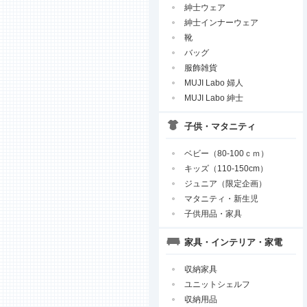
紳士ウェア
紳士インナーウェア
靴
バッグ
服飾雑貨
MUJI Labo 婦人
MUJI Labo 紳士
子供・マタニティ
ベビー（80-100ｃｍ）
キッズ（110-150cm）
ジュニア（限定企画）
マタニティ・新生児
子供用品・家具
家具・インテリア・家電
収納家具
ユニットシェルフ
収納用品