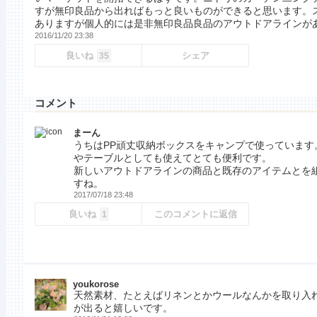
すが無印良品から出ればもっと良いものができると思います。
ありますが個人的には是非無印良品良品のアウトドアラインが
2016/11/20 23:38
良いね
シェア
35
コメント
まーん
うちはPP頑丈収納ボックスをキャンプで使っています
やテーブルとしても使えてとても便利です。
新しいアウトドアラインの商品と既存のアイテムとを
すね。
2017/07/18 23:48
良いね
このコメントに返信
1
youkorose
天然素材、たとえばリネンとかウールなんかを取り入
が出ると嬉しいです。