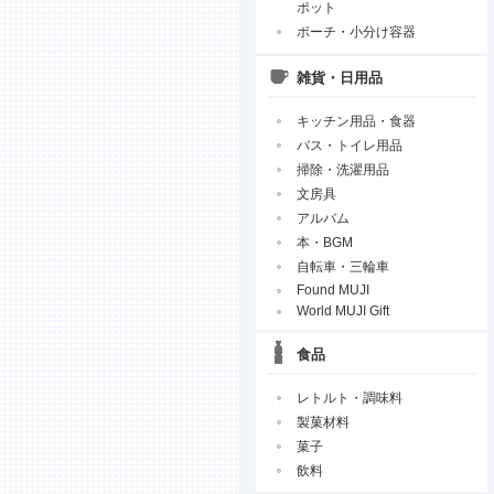
ポット
ポーチ・小分け容器
雑貨・日用品
キッチン用品・食器
バス・トイレ用品
掃除・洗濯用品
文房具
アルバム
本・BGM
自転車・三輪車
Found MUJI
World MUJI Gift
食品
レトルト・調味料
製菓材料
菓子
飲料