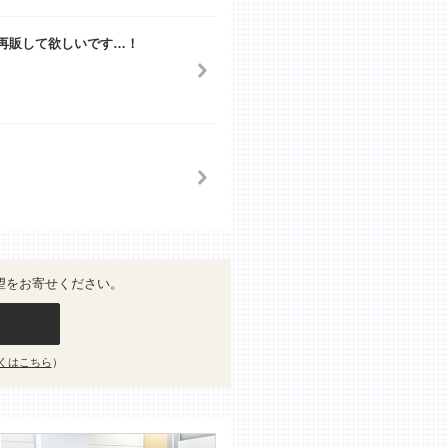
再販して欲しいです…！
望をお寄せください。
くはこちら
）