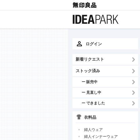
ログイン
新着リクエスト
ストック済み
ー 販売中
ー 見直し中
ー できました
衣料品
婦人ウェア
婦人インナーウェア