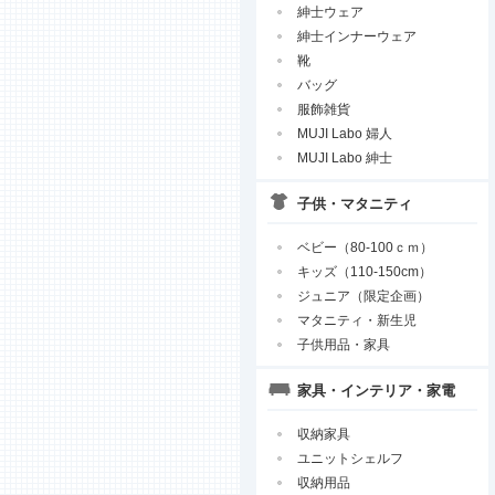
紳士ウェア
紳士インナーウェア
靴
バッグ
服飾雑貨
MUJI Labo 婦人
MUJI Labo 紳士
子供・マタニティ
ベビー（80-100ｃｍ）
キッズ（110-150cm）
ジュニア（限定企画）
マタニティ・新生児
子供用品・家具
家具・インテリア・家電
収納家具
ユニットシェルフ
収納用品