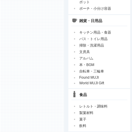
ポット
ポーチ・小分け容器
雑貨・日用品
キッチン用品・食器
バス・トイレ用品
掃除・洗濯用品
文房具
アルバム
本・BGM
自転車・三輪車
Found MUJI
World MUJI Gift
食品
レトルト・調味料
製菓材料
菓子
飲料