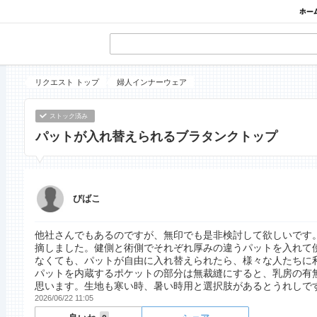
リクエスト トップ
婦人インナーウェア
ストック済み
パットが入れ替えられるブラタンクトップ
びばこ
他社さんでもあるのですが、無印でも是非検討して欲しいです
摘しました。健側と術側でそれぞれ厚みの違うパットを入れて
なくても、パットが自由に入れ替えられたら、様々な人たちに
パットを内蔵するポケットの部分は無裁縫にすると、乳房の有
思います。生地も寒い時、暑い時用と選択肢があるとうれしで
2026/06/22 11:05