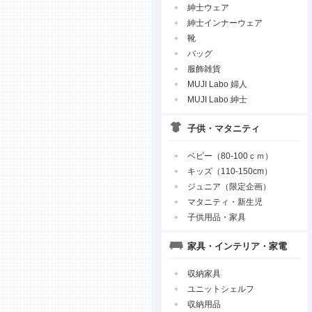
紳士ウェア
紳士インナーウェア
靴
バッグ
服飾雑貨
MUJI Labo 婦人
MUJI Labo 紳士
子供・マタニティ
ベビー（80-100ｃｍ）
キッズ（110-150cm）
ジュニア（限定企画）
マタニティ・新生児
子供用品・家具
家具・インテリア・家電
収納家具
ユニットシェルフ
収納用品