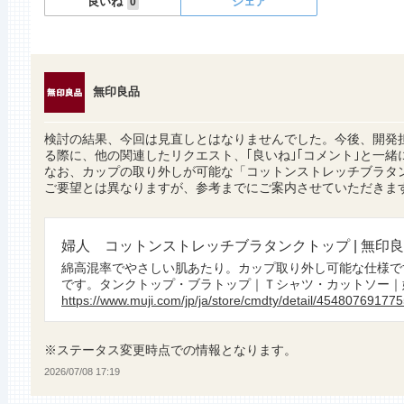
良いね
シェア
0
無印良品
検討の結果、今回は見直しとはなりませんでした。今後、開発
る際に、他の関連したリクエスト、｢良いね｣｢コメント｣と一緒
なお、カップの取り外しが可能な「コットンストレッチブラタ
ご要望とは異なりますが、参考までにご案内させていただきま
婦人 コットンストレッチブラタンクトップ | 無印
綿高混率でやさしい肌あたり。カップ取り外し可能な仕様で
です。タンクトップ・ブラトップ｜Ｔシャツ・カットソー｜婦
https://www.muji.com/jp/ja/store/cmdty/detail/45480769177
※ステータス変更時点での情報となります。
2026/07/08 17:19