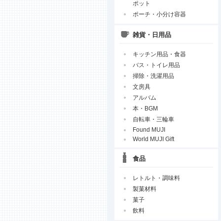
ポット
ポーチ・小分け容器
雑貨・日用品
キッチン用品・食器
バス・トイレ用品
掃除・洗濯用品
文房具
アルバム
本・BGM
自転車・三輪車
Found MUJI
World MUJI Gift
食品
レトルト・調味料
製菓材料
菓子
飲料