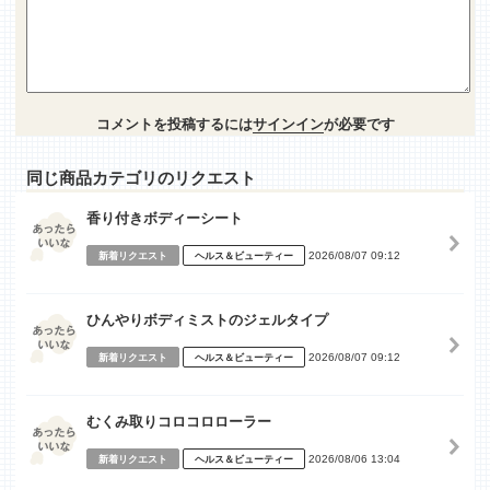
コメントを投稿するには
サインイン
が必要です
同じ商品カテゴリのリクエスト
香り付きボディーシート
2026/08/07 09:12
新着リクエスト
ヘルス＆ビューティー
ひんやりボディミストのジェルタイプ
2026/08/07 09:12
新着リクエスト
ヘルス＆ビューティー
むくみ取りコロコロローラー
2026/08/06 13:04
新着リクエスト
ヘルス＆ビューティー