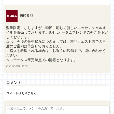
無印良品
数量限定になりますが、季節に応じて新しいエッセンシャルオ
イルを販売しております。8月はオータムブレンドの発売を予定
しております。
なお、今後の販売状況につきましては、本リクエスト内での再
度のご案内は予定しておりません。
ご購入を希望される場合は、お近くの店舗までお問い合わせく
ださい。
※ステータス変更時点での情報となります。
2026/06/10 09:28
コメント
コメントはありません。