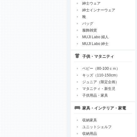
紳士ウェア
紳士インナーウェア
靴
バッグ
服飾雑貨
MUJI Labo 婦人
MUJI Labo 紳士
子供・マタニティ
ベビー（80-100ｃｍ）
キッズ（110-150cm）
ジュニア（限定企画）
マタニティ・新生児
子供用品・家具
家具・インテリア・家電
収納家具
ユニットシェルフ
収納用品