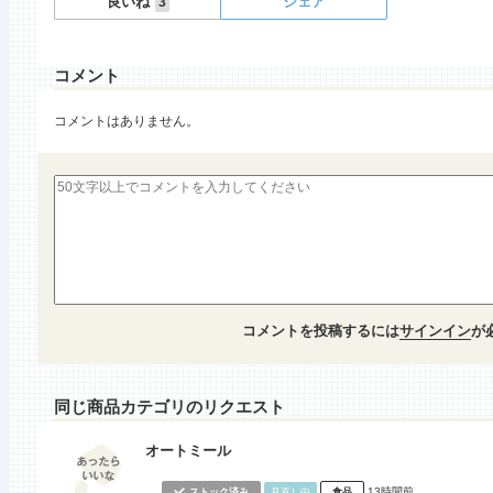
良いね
シェア
3
コメント
コメントはありません。
コメントを投稿するには
サインイン
が
同じ商品カテゴリのリクエスト
オートミール
13時間前
ストック済み
見直し中
食品