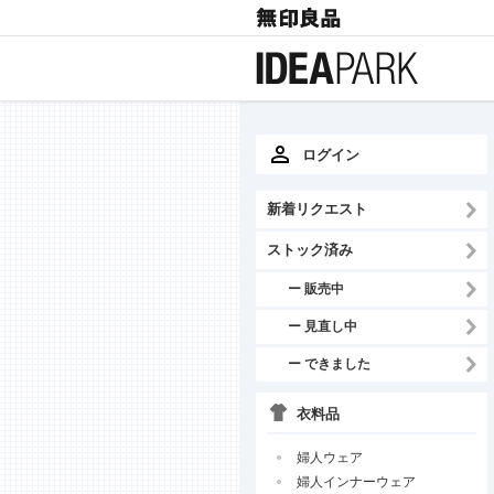
ログイン
新着リクエスト
ストック済み
ー 販売中
ー 見直し中
ー できました
衣料品
婦人ウェア
婦人インナーウェア