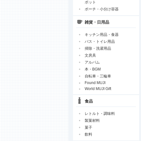
ポット
ポーチ・小分け容器
雑貨・日用品
キッチン用品・食器
バス・トイレ用品
掃除・洗濯用品
文房具
アルバム
本・BGM
自転車・三輪車
Found MUJI
World MUJI Gift
食品
レトルト・調味料
製菓材料
菓子
飲料