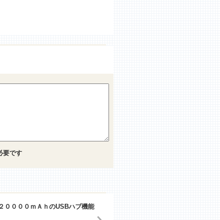
必要です
２００００ｍＡｈのUSBハブ機能