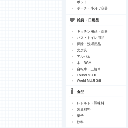
ポット
ポーチ・小分け容器
雑貨・日用品
キッチン用品・食器
バス・トイレ用品
掃除・洗濯用品
文房具
アルバム
本・BGM
自転車・三輪車
Found MUJI
World MUJI Gift
食品
レトルト・調味料
製菓材料
菓子
飲料