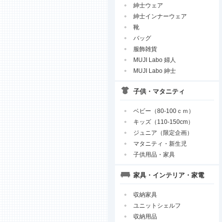
紳士ウェア
紳士インナーウェア
靴
バッグ
服飾雑貨
MUJI Labo 婦人
MUJI Labo 紳士
子供・マタニティ
ベビー（80-100ｃｍ）
キッズ（110-150cm）
ジュニア（限定企画）
マタニティ・新生児
子供用品・家具
家具・インテリア・家電
収納家具
ユニットシェルフ
収納用品