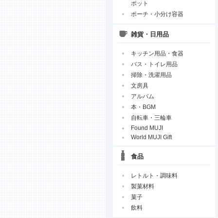
ポット
ポーチ・小分け容器
雑貨・日用品
キッチン用品・食器
バス・トイレ用品
掃除・洗濯用品
文房具
アルバム
本・BGM
自転車・三輪車
Found MUJI
World MUJI Gift
食品
レトルト・調味料
製菓材料
菓子
飲料