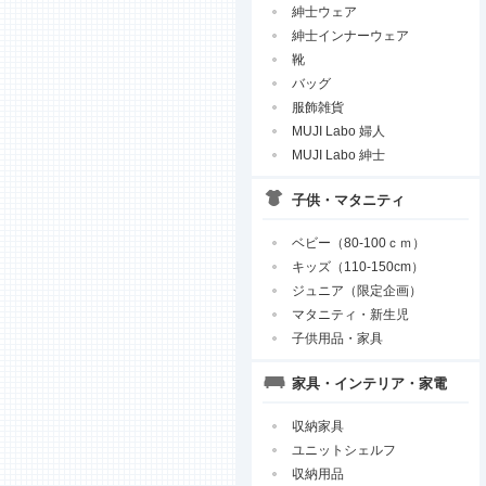
紳士ウェア
紳士インナーウェア
靴
バッグ
服飾雑貨
MUJI Labo 婦人
MUJI Labo 紳士
子供・マタニティ
ベビー（80-100ｃｍ）
キッズ（110-150cm）
ジュニア（限定企画）
マタニティ・新生児
子供用品・家具
家具・インテリア・家電
収納家具
ユニットシェルフ
収納用品