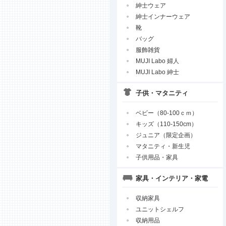
紳士ウェア
紳士インナーウェア
靴
バッグ
服飾雑貨
MUJI Labo 婦人
MUJI Labo 紳士
子供・マタニティ
ベビー（80-100ｃｍ）
キッズ（110-150cm）
ジュニア（限定企画）
マタニティ・新生児
子供用品・家具
家具・インテリア・家電
収納家具
ユニットシェルフ
収納用品