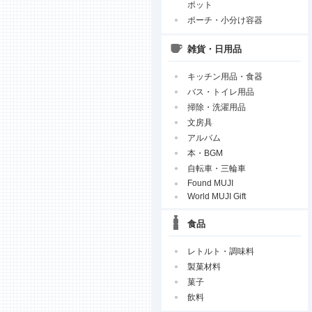
ポット
ポーチ・小分け容器
雑貨・日用品
キッチン用品・食器
バス・トイレ用品
掃除・洗濯用品
文房具
アルバム
本・BGM
自転車・三輪車
Found MUJI
World MUJI Gift
食品
レトルト・調味料
製菓材料
菓子
飲料