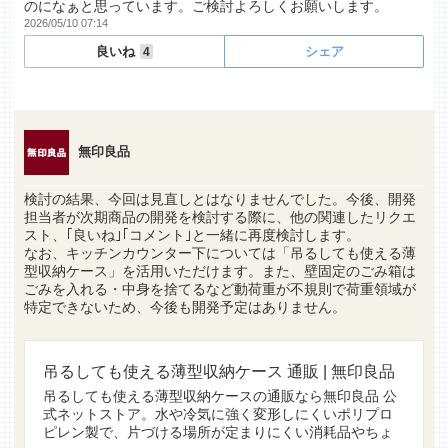
のになぁと思っています。ご検討よろしくお願いします。
2026/05/10 07:14
良いね
シェア
4
無印良品
検討の結果、今回は見直しとはなりませんでした。今後、開発
担当者が次期商品の開発を検討する際に、他の関連したリクエ
スト、｢良いね｣｢コメント｣と一緒に再度検討します。
なお、キッチンカウンター下については「吊るしても使える薄
型収納ケース」を活用いただけます。また、壁固定のごみ箱は
ごみを入れる・中身を捨てるなど動荷重が不規則で荷重領域が
特定できないため、今後も開発予定はありません。
吊るしても使える薄型収納ケース 通販 | 無印良品
吊るしても使える薄型収納ケースの通販なら無印良品 公
式ネットストア。水や冷気に強く変形しにくいポリプロ
ピレン製で、片づける場所が定まりにくい消耗品やちょ