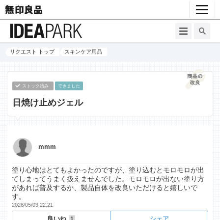
リクエスト トップ
スキンケア用品
ストック済み
できました
日焼け止めジェル
mmm
塗り心地はとてもよかったのですが、塗り込むとモロモロが出
てしまってうまく扱えませんでした。モロモロが出ない塗り方
があれば普及するか、製品自体を改良いただけると嬉しいで
す。
2026/05/03 22:21
良いね
シェア
1