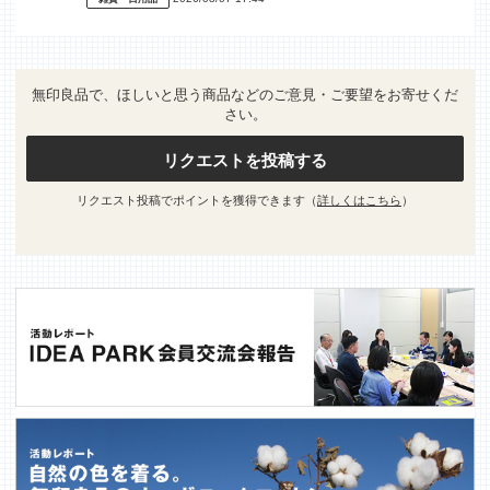
無印良品で、ほしいと思う商品などのご意見・ご要望をお寄せくだ
さい。
リクエストを投稿する
リクエスト投稿でポイントを獲得できます（
詳しくはこちら
）