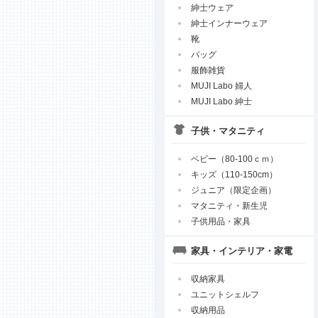
紳士ウェア
紳士インナーウェア
靴
バッグ
服飾雑貨
MUJI Labo 婦人
MUJI Labo 紳士
子供・マタニティ
ベビー（80-100ｃｍ）
キッズ（110-150cm）
ジュニア（限定企画）
マタニティ・新生児
子供用品・家具
家具・インテリア・家電
収納家具
ユニットシェルフ
収納用品