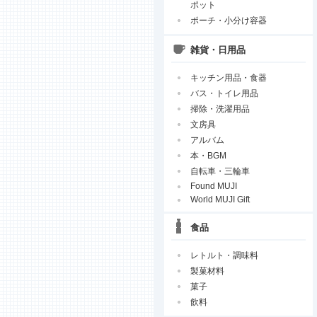
ポット
ポーチ・小分け容器
雑貨・日用品
キッチン用品・食器
バス・トイレ用品
掃除・洗濯用品
文房具
アルバム
本・BGM
自転車・三輪車
Found MUJI
World MUJI Gift
食品
レトルト・調味料
製菓材料
菓子
飲料