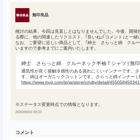
無印良品
検討の結果、今回は見直しとはなりませんでした。今後、開発
る際に、他の関連したリクエスト、｢良いね｣｢コメント｣と一緒
なお、ご要望に近しい商品として、｢紳士 さらっと綿 クル
いますので参考までにご案内いたします。
紳士 さらっと綿 クルーネック半袖Ｔシャツ | 無
通気性が良く接触冷感性のある蒸れにくいインナーです。さ
す。綿はオーガニックコットンです。さらっと綿インナー | 紳
https://www.muji.com/jp/ja/store/cmdty/detail/45505845034
※ステータス変更時点での情報となります。
2026/06/03 09:33
コメント